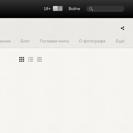
18+
Войти
анное
Блог
Гостевая книга
О фотографе
Ещё