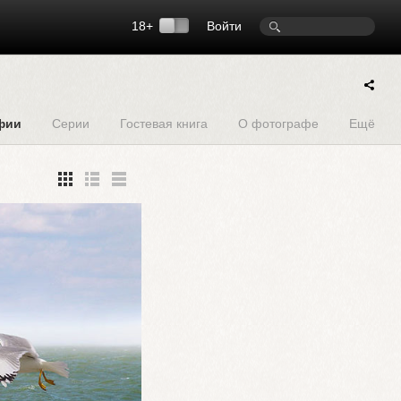
18+
Войти
фии
Серии
Гостевая книга
О фотографе
Ещё