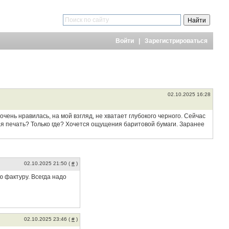
Войти
|
Зарегистрироваться
02.10.2025 16:28
чень нравилась, на мой взгляд, не хватает глубокого черного. Сейчас
ая печать? Только где? Хочется ощущения баритовой бумаги. Заранее
02.10.2025 21:50 (
#
)
ю фактуру. Всегда надо
02.10.2025 23:46 (
#
)