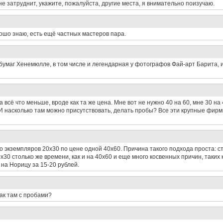
не затруднит, укажите, пожалуйста, другие места, я внимательно поизучаю.
рошо знаю, есть ещё частных мастеров пара.
бумаг Хенемюлле, в том числе и легендарная у фотографов Фай-арт Барита, 
всё что меньше, вроде как та же цена. Мне вот не нужно 40 на 60, мне 30 на 
 И насколько там можно присутствовать, делать пробы? Все эти крупные фир
ко экземпляров 20х30 по цене одной 40х60. Причина такого подхода проста: с
0 столько же времени, как и на 40х60 и еще много косвенных причин, таких ка
на Норицу за 15-20 рублей.
как там с пробами?