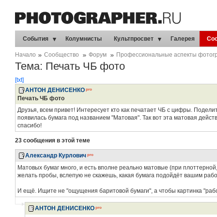
События
Колумнисты
Культпросвет
Галерея
Со
Начало
Сообщество
Форум
Профессиональные аспекты фотог
Тема: Печать ЧБ фото
[txt]
АНТОН ДЕНИСЕНКО
Печать ЧБ фото
Друзья, всем привет! Интересует кто как печатает ЧБ с цифры. Подели
появилась бумага под названием "Матовая". Так вот эта матовая дейс
спасибо!
23 сообщения в этой теме
Александр Курлович
Матовых бумаг много, и есть вполне реально матовые (при плоттерной,
желать пробы, вслепую не скажешь, какая бумага подойдёт вашим рабо
И ещё. Ищите не "ощущения баритовой бумаги", а чтобы картинка "рабо
АНТОН ДЕНИСЕНКО