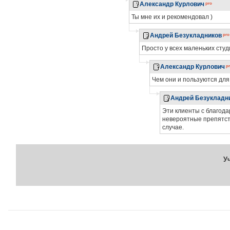
Александр Курлович
Ты мне их и рекомендовал )
Андрей Безукладников
Просто у всех маленьких сту
Александр Курлович
Чем они и пользуются для 
Андрей Безукладн
Эти клиенты с благод
невероятные препятст
случае.
У