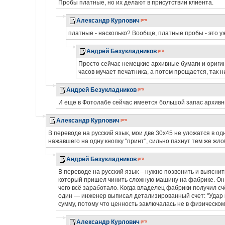
Пробы платные, но их делают в присутствии клиента.
Александр Курлович
платные - насколько? Вообще, платные пробы - это у
Андрей Безукладников
Просто сейчас немецкие архивные бумаги и оригин
часов мучает печатника, а потом прощается, так ни
Андрей Безукладников
И еще в Фотолабе сейчас имеется большой запас архивн
Александр Курлович
В переводе на русский язык, мои две 30х45 не уложатся в од
нажавшего на одну кнопку "принт", сильно пахнут тем же жл
Андрей Безукладников
В переводе на русский язык – нужно позвонить и выяснит
который пришел чинить сложную машину на фабрике. Он о
чего всё заработало. Когда владелец фабрики получил с
один — инженер выписал детализированный счет: "Удар 
сумму, потому что ценность заключалась не в физическом
Александр Курлович