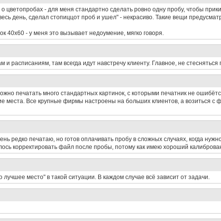
е о цветопробах - для меня стандартно сделать ровно одну пробу, чтобы прик
весь день, сделал стопиццот проб и ушел" - некрасиво. Такие вещи предусмат
ок 40х60 - у меня это вызывает недоумение, мягко говоря.
ам и расписаниям, там всегда идут навстречу клиенту. Главное, не стесняться
ожно печатать много стандартных картинок, с которыми печатник не ошибётся
гие места. Все крупные фирмы настроены на больших клиентов, а возиться с 
чень редко печатаю, но готов оплачивать пробу в сложных случаях, когда нуж
илось корректировать файл после пробы, потому как имею хороший калибров
 лучшее место" в такой ситуации. В каждом случае всё зависит от задачи.