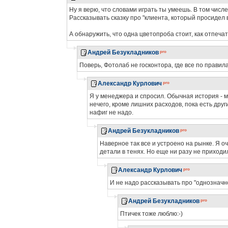
Ну я верю, что словами играть ты умеешь. В том числ
Рассказывать сказку про "клиента, который просидел 
А обнаружить, что одна цветопроба стоит, как отпечат
Андрей Безукладников
Поверь, Фотолаб не госконтора, где все по правил
Александр Курлович
Я у менеджера и спросил. Обычная история - м
нечего, кроме лишних расходов, пока есть дру
нафиг не надо.
Андрей Безукладников
Наверное так все и устроено на рынке. Я о
детали в тенях. Но еще ни разу не приход
Александр Курлович
И не надо рассказывать про "однозначно
Андрей Безукладников
Птичек тоже люблю:-)