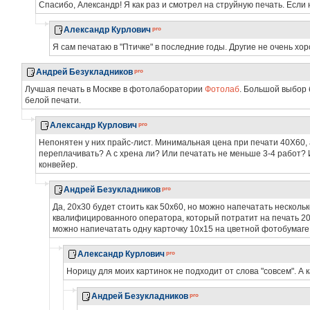
Спасибо, Александр! Я как раз и смотрел на струйную печать. Если 
Александр Курлович
Я сам печатаю в "Птичке" в последние годы. Другие не очень хо
Андрей Безукладников
Лучшая печать в Москве в фотолаборатории
Фотолаб
. Большой выбор 
белой печати.
Александр Курлович
Непонятен у них прайс-лист. Минимальная цена при печати 40Х60, а 
переплачивать? А с хрена ли? Или печатать не меньше 3-4 работ?
конвейер.
Андрей Безукладников
Да, 20х30 будет стоить как 50х60, но можно напечатать несколь
квалифицированного оператора, который потратит на печать 20х3
можно напиечатать одну карточку 10х15 на цветной фотобумаге 
Александр Курлович
Норицу для моих картинок не подходит от слова "совсем". А 
Андрей Безукладников