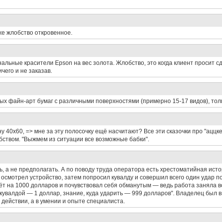
же жлобство откровенное.
альные красители Epson на вес золота. Жлобство, это когда клиент просит сд
чего и не заказав.
ых файн-арт бумаг с различными поверхностями (примерно 15-17 видов), тол
ну 40х60, => мне за эту полосочку ещё насчитают? Все эти сказочки про "аццк
обством. "Выжмем из ситуации все возможные бабки".
ь, а не предполагать. А по поводу труда оператора есть хрестоматийная ист
смотрел устройство, затем попросил кувалду и совершил всего один удар п
чёт на 1000 долларов и почувствовал себя обманутым — ведь работа заняла в
кувалдой — 1 доллар, знание, куда ударить — 999 долларов". Владелец был 
 действии, а в умении и опыте специалиста.