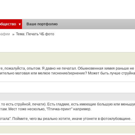
общество
Ваше портфолио
рафии
Тема: Печать ЧБ фото
те, пожалуйста, опытом. Я давно не печатал. Обыкновенная химия раньше не о
твительно матовая или мелкое тиснение/зернение? Может быть лучше струйн
 то есть струйной, печати). Есть гладкие, есть имеющие большую или меньшу
там. Мест тоже несколько, "Птичка-принт" например.
тала". Поймите, чего вы реально хотите, иначе утонете в фотоклубовщине.