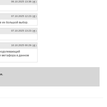
06.10.2025 13:38 (
#
)
07.10.2025 12:23 (
#
)
бе их большой выбор.
07.10.2025 13:23 (
#
)
10.10.2025 00:29 (
#
)
преодолевающий
ая метафора в данном
и.