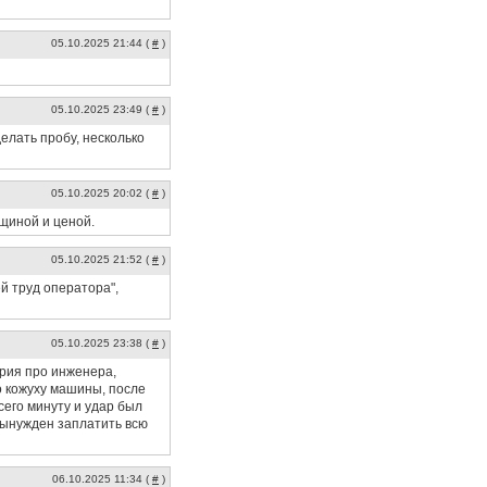
05.10.2025 21:44 (
#
)
05.10.2025 23:49 (
#
)
елать пробу, несколько
05.10.2025 20:02 (
#
)
щиной и ценой.
05.10.2025 21:52 (
#
)
ей труд оператора",
05.10.2025 23:38 (
#
)
ория про инженера,
о кожуху машины, после
сего минуту и удар был
вынужден заплатить всю
06.10.2025 11:34 (
#
)