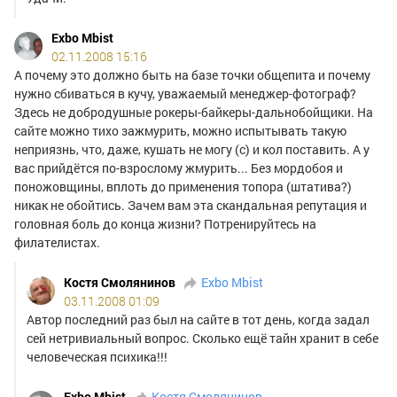
Exbo Mbist
02.11.2008 15:16
А почему это должно быть на базе точки общепита и почему
нужно сбиваться в кучу, уважаемый менеджер-фотограф?
Здесь не добродушные рокеры-байкеры-дальнобойщики. На
сайте можно тихо зажмурить, можно испытывать такую
неприязнь, что, даже, кушать не могу (с) и кол поставить. А у
вас прийдётся по-взрослому жмурить... Без мордобоя и
поножовщины, вплоть до применения топора (штатива?)
никак не обойтись. Зачем вам эта скандальная репутация и
головная боль до конца жизни? Потренируйтесь на
филателистах.
Костя Смолянинов
Exbo Mbist
03.11.2008 01:09
Автор последний раз был на сайте в тот день, когда задал
сей нетривиальный вопрос. Сколько ещё тайн хранит в себе
человеческая психика!!!
Exbo Mbist
Костя Смолянинов