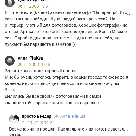
06.11.2008 15:37
В Питере есть (было?) замечательное кафе "Папарацци". Вход
естественно свободный для людей всех профессий. Но
интерьер - уютный для фотографов. Хорошие фотографии на
стенах. Арт-кафе - это же не кастовое деление. Вон, в Москве
есть Парабар для парашютистов - туда вполне свободно
пускают без парашюта и зачетов. ))
Anna_PlaKsa
06.11.2008 10:15
Здрасте,вы задали хороший вопрос.
Мне бы очень хотелось открыть в нашем городе такое кафе,я
конечно не фотограф,еще очень слишком юна,но хочу им
быть.
Делились бы все своими фотогравиями и самое
главное,чтобы пропускали не только взрослых
просто Бэндер
Anna_PlaKsa
06.11.2008 11:22
Времена хиппи прошли. Как жаль что я их тоже не застал...
Удачи!