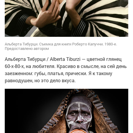
Альберта Тибурци. Съемка для книги Роберто Капуччи. 1980-е.
Предоставлено автором
Альберта Тибурци / Alberta Tiburzi — цветной глянец
60-х-80-х, на любителя. Красиво в смысле, на сей день
заезженном: губы, платья, прически. Я к такому
равнодушен, но это дело вкуса.