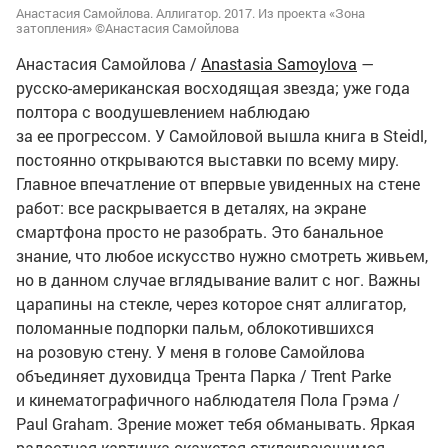
Анастасия Самойлова. Аллигатор. 2017. Из проекта «Зона
затопления» ©Анастасия Самойлова
Анастасия Самойлова /
Anastasia Samoylova
—
русско-американская восходящая звезда; уже года
полтора с воодушевлением наблюдаю
за ее прогрессом. У Самойловой вышла книга в Steidl,
постоянно открываются выставки по всему миру.
Главное впечатление от впервые увиденных на стене
работ: все раскрывается в деталях, на экране
смартфона просто не разобрать. Это банальное
знание, что любое искусство нужно смотреть живьем,
но в данном случае вглядывание валит с ног. Важны
царапины на стекле, через которое снят аллигатор,
поломанные подпорки пальм, облокотившихся
на розовую стену. У меня в голове Самойлова
объединяет духовидца Трента Парка / Trent Parke
и кинематографичного наблюдателя Пола Грэма /
Paul Graham. Зрение может тебя обманывать. Яркая
радостная картинка окажется отклеивающимся