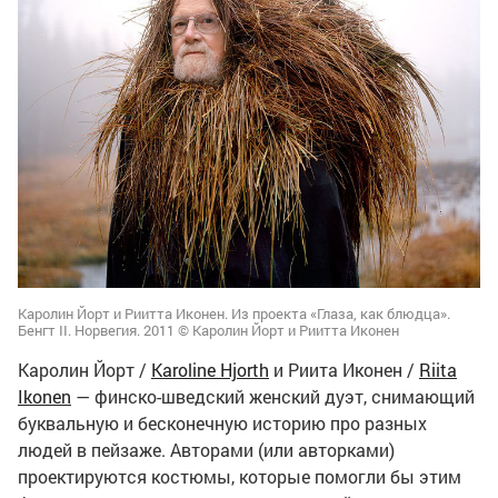
Каролин Йорт и Риитта Иконен. Из проекта «Глаза, как блюдца».
Бенгт II. Норвегия. 2011 © Каролин Йорт и Риитта Иконен
Каролин Йорт /
Karoline Hjorth
и Риита Иконен /
Riita
Ikonen
— финско-шведский женский дуэт, снимающий
буквальную и бесконечную историю про разных
людей в пейзаже. Авторами (или авторками)
проектируются костюмы, которые помогли бы этим