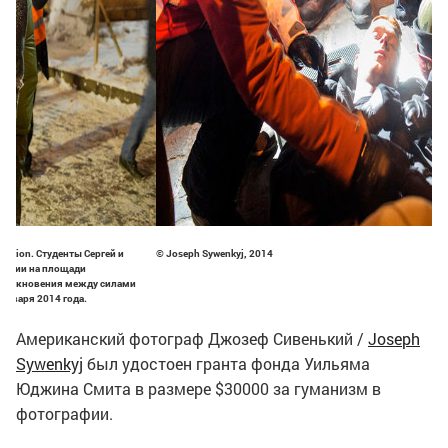
ansition. Студенты Сергей и
© Joseph Sywenkyj, 2014
бъятии на площади
 столкновения между силами
января 2014 года.
Американский фотограф Джозеф Сивенький /
Joseph
Sywenkyj
был удостоен гранта фонда Уильяма
Юджина Смита в размере $30000 за гуманизм в
фотографии.