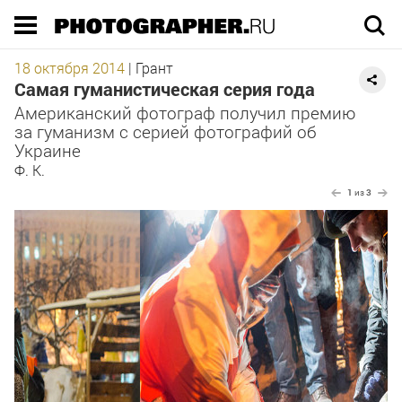
Execution time 0.034306 sec
18 октября 2014
|
Грант
Самая гуманистическая серия года
Американский фотограф получил премию
за гуманизм с серией фотографий об
Украине
Ф. К.
1
из
3