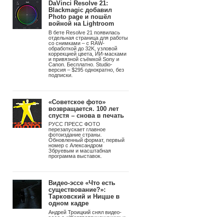
DaVinci Resolve 21:
Blackmagic добавил
Photo page и пошёл
войной на Lightroom
В бете Resolve 21 появилась
отдельная страница для работы
со снимками – с RAW-
обработкой до 32K, узловой
коррекцией цвета, ИИ-масками
и привязной съёмкой Sony и
Canon. Бесплатно. Studio-
версия – $295 однократно, без
подписки.
«Советское фото»
возвращается. 100 лет
спустя – снова в печать
РУСС ПРЕСС ФОТО
перезапускает главное
фотоиздание страны.
Обновленный формат, первый
номер с Александром
Збруевым и масштабная
программа выставок.
irst Prize in the HIPA 2013-14 General category went to Vladimir Proshin Image © Vladimir 
Видео-эссе «Что есть
существование?»:
Тарковский и Ницше в
одном кадре
Андрей Троицкий снял видео-