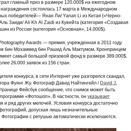
грал главный приз в размере 120.000$ на ежегодном
 награждения состоялась 17 марта в Международном
ых победителей— Янан Ли/ Yanan Li из Китая («Черно-
Аль Заиди/ Ali Kh Al Zaidi из Кувейта (категория «Создавая
ин из России (категория «Основная», 14.000$).
 Photography Awards — премия, учрежденная в 2011 году
м бин Мохаммед бин Рашид Аль Мактумом, Кронпринцем
имеет самый большой призовой фонд в размере 389.000$.
олее 26.000 заявок из 156 стран.
ителя конкурса, в сети Интернет уже разгорелся скандал,
втора Фуянг Жу. Фотограф Давид Найтингейл /
David J.
странице Фейсбук сообщение, что снимок может быть
 программе «Фотошоп». В частности, он
указывает
я и ряд других мелочей. Условия конкурса достаточно
 фотографий, допуская лишь незначительные
у. Фотографии с ретушью автоматически исключаются.