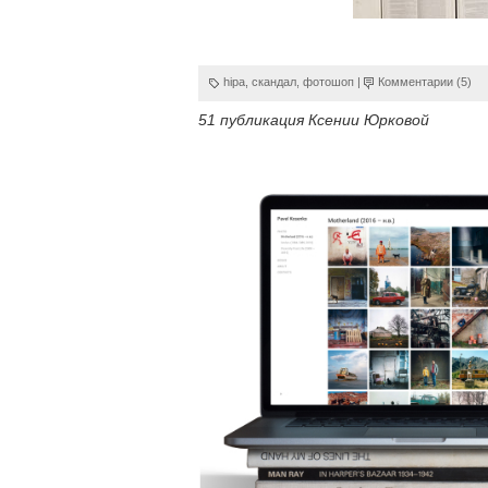
hipa
,
скандал
,
фотошоп
|
Комментарии (5)
51 публикация Ксении Юрковой
Afra B