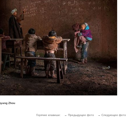
F
uyang Zhou
Горячие клавиши:
← Предыдущее фото
→ Следующее фото