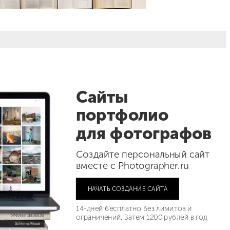
Сайты
портфолио
для фотографов
Создайте персональный сайт
вместе с Photographer.ru
НАЧАТЬ СОЗДАНИЕ САЙТА
C
in Dhaher - United Arab Emirates
14-дней бесплатно без лимитов и
ограничений. Затем 1200 рублей в год