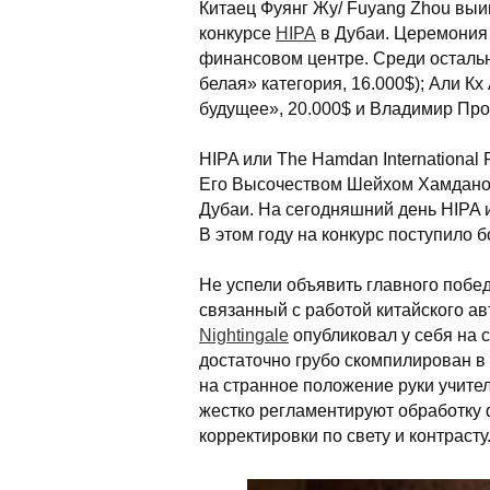
Китаец Фуянг Жу/ Fuyang Zhou выи
конкурсе
HIPA
в Дубаи. Церемония
финансовом центре. Среди остальн
белая» категория, 16.000$); Али Кх 
будущее», 20.000$ и Владимир Прош
HIPA или The Hamdan International
Его Высочеством Шейхом Хамдано
Дубаи. На сегодняшний день HIPA 
В этом году на конкурс поступило б
Не успели объявить главного побед
связанный с работой китайского а
Nightingale
опубликовал у себя на 
достаточно грубо скомпилирован в
на странное положение руки учител
жестко регламентируют обработку
корректировки по свету и контраст