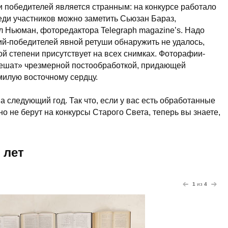
 победителей является странным: на конкурсе работало
реди участников можно заметить Сьюзан Бараз,
л Ньюман, фоторедактора Telegraph magazine’s. Надо
ий-победителей явной ретуши обнаружить не удалось,
й степени присутствует на всех снимках. Фоторафии-
решат» чрезмерной постообработкой, придающей
милую восточному сердцу.
а следующий год. Так что, если у вас есть обработанные
о не берут на конкурсы Старого Света, теперь вы знаете,
 лет
1
из
4