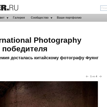
вет
Галерея
Сообщество
Ваше портфолио
rnational Photography
 победителя
емия досталась китайскому фотографу Фуянг
1
из
4