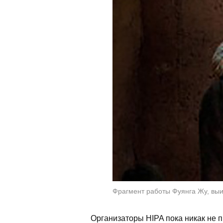
Фрагмент работы Фуянга Жу, выи
Организаторы HIPA пока никак не 