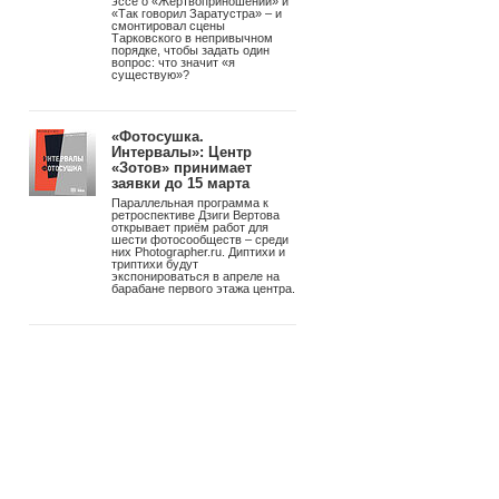
эссе о «Жертвоприношении» и
«Так говорил Заратустра» – и
смонтировал сцены
Тарковского в непривычном
порядке, чтобы задать один
вопрос: что значит «я
существую»?
«Фотосушка.
Интервалы»: Центр
«Зотов» принимает
заявки до 15 марта
Параллельная программа к
ретроспективе Дзиги Вертова
открывает приём работ для
шести фотосообществ – среди
них Photographer.ru. Диптихи и
триптихи будут
экспонироваться в апреле на
барабане первого этажа центра.