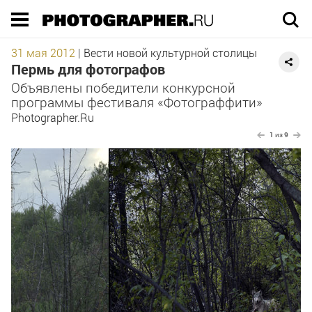
Execution time 0.043569 sec
31 мая 2012
|
Вести новой культурной столицы
Пермь для фотографов
Объявлены победители конкурсной
программы фестиваля «Фотограффити»
Photographer.Ru
1
из
9