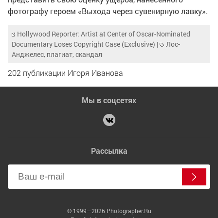
фотографу героем «Выхода через сувенирную лавку».
Hollywood Reporter: Artist at Center of Oscar-Nominated
Documentary Loses Copyright Case (Exclusive)
|
Лос-
Анджелес
,
плагиат
,
скандал
202 публикации Игоря Иванова
Мы в соцсетях
Рассылка
© 1999—2026 Photographer.Ru