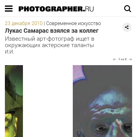
Execution time 0.042016 sec
23 декабря 2010
|
Современное искусство
Лукас Самарас взялся за коллег
Известный арт-фотограф ищет в
окружающих актерские таланты
И.И.
1
из
3