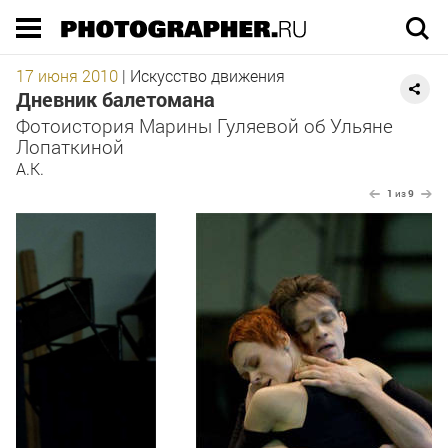
Execution time 0.038454 sec
17 июня 2010
|
Искусство движения
Дневник балетомана
Фотоистория Марины Гуляевой об Ульяне
Лопаткиной
А.К.
1
из
9