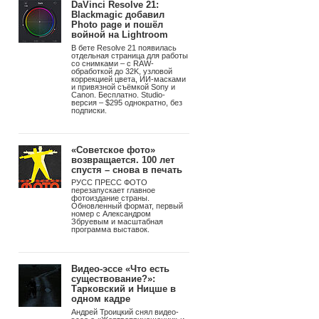
Подпишитесь на рассылку
Photographer.Ru
Подписаться
Новости
|
9 августа 2026
Главное
фотографическое
событие лета!
Программа III Международного
© Alejandro Chaskielberg
фестиваля фотографии «СВЕТ
и ЦВЕТ»
DaVinci Resolve 21:
Blackmagic добавил
Photo page и пошёл