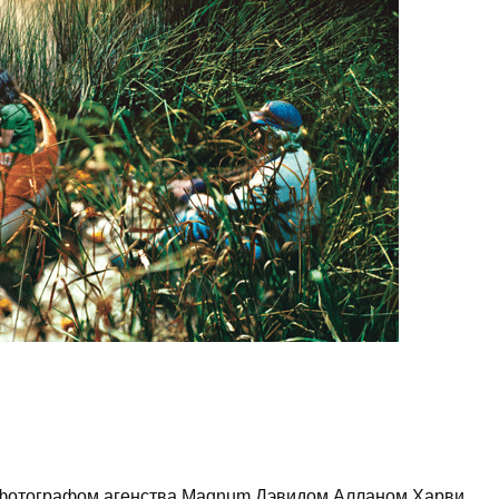
 фотографом агенства Magnum Дэвидом Алланом Харви,