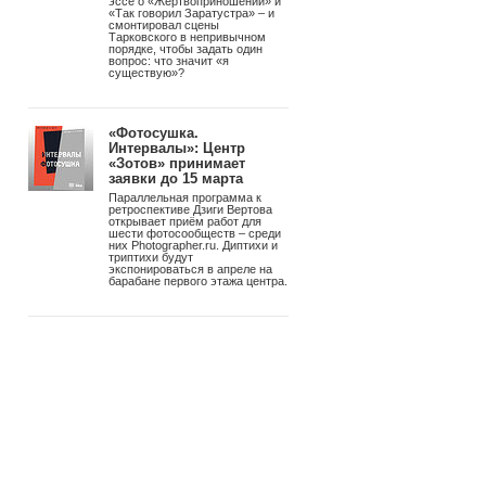
войной на Lightroom
В бете Resolve 21 появилась
отдельная страница для работы
со снимками – с RAW-
обработкой до 32K, узловой
коррекцией цвета, ИИ-масками
и привязной съёмкой Sony и
Canon. Бесплатно. Studio-
версия – $295 однократно, без
подписки.
«Советское фото»
возвращается. 100 лет
спустя – снова в печать
РУСС ПРЕСС ФОТО
перезапускает главное
фотоиздание страны.
Обновленный формат, первый
номер с Александром
Збруевым и масштабная
программа выставок.
Видео-эссе «Что есть
существование?»:
Тарковский и Ницше в
одном кадре
Андрей Троицкий снял видео-
эссе о «Жертвоприношении» и
«Так говорил Заратустра» – и
смонтировал сцены
Тарковского в непривычном
порядке, чтобы задать один