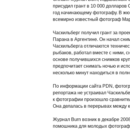
присудил грант в 10 000 долларов
год начинающему фотографу. В жюр
всемирно известный фотограф Мар
Часкильберг получил грант за прое
Парана в Аргентине. Он начал сни
Часкильберга отличаются техничес
рыбаков, работал вместе с ними, с
основе получившихся снимков кру
предпочитает снимать ночью и исп
несколько минут находиться в пол
По информации сайта PDN, фотогра
репортажа не устраивал Часкильбе
к фотографии произошло сравнител
Она делалась в перерывах между 
Журнал Burn возник в декабре 2008
помошника для молодых фотографо