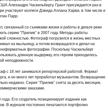
 США Алехандро Часкильбергу. Грант присуждается раз в
и участвуют коллеги Дэвида Аллана Харви, в том числе и
тин Парр.
кт, связанный со съемками жизни и работы в дельте реки
мать серию "Прилив" в 2007 году. Методы работы
кой сложностью. Фотограф погрузился в жизнь местных
нимал на мыльницу, а потом возвращался и делал на
пноформатные фотографии. Поскольку Часкильберг
ользовать длинную выдержку, его героям приходилось
ной неподвижности.
ф с 18 лет занимался репортерской работой. Формат
рга, и он много лет проработал музыкантом. Возвращение
ьно недавно. Серия "Прилив" снята за десять месяцев.
коммерческими заказами.
 года. Его создатель позиционирует издание как
в. В журнале постоянно печатаются портфолио