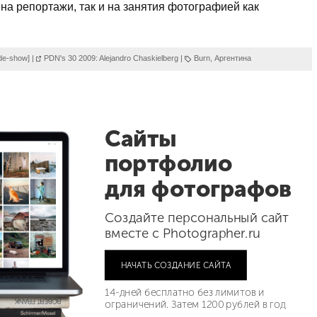
на репортажи, так и на занятия фотографией как
ide-show]
|
PDN's 30 2009: Alejandro Chaskielberg
|
Burn
,
Аргентина
Сайты
портфолио
для фотографов
Создайте персональный сайт
вместе с Photographer.ru
НАЧАТЬ СОЗДАНИЕ САЙТА
14-дней бесплатно без лимитов и
ограничений. Затем 1200 рублей в год