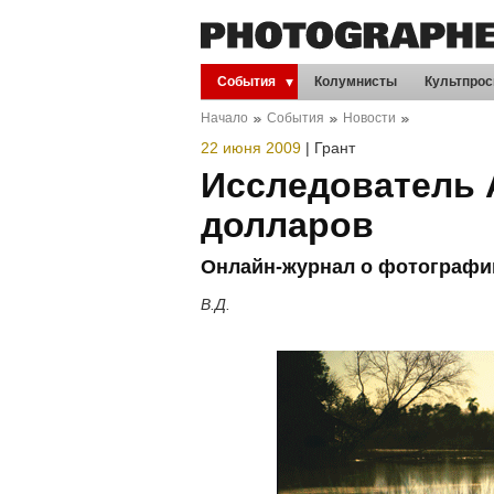
События
Колумнисты
Культпрос
Начало
События
Новости
22 июня 2009
|
Грант
Исследователь 
долларов
Онлайн-журнал о фотографии
В.Д.