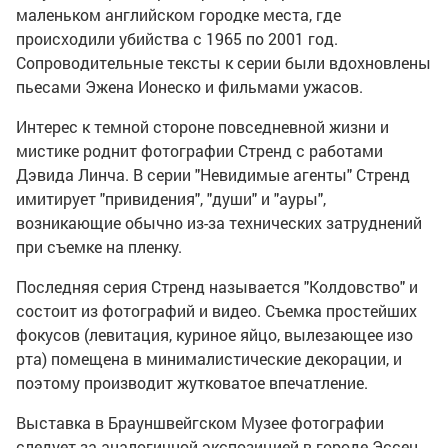
маленьком английском городке места, где
происходили убийства с 1965 по 2001 год.
Сопроводительные тексты к серии были вдохновлены
пьесами Эжена Ионеско и фильмами ужасов.
Интерес к темной стороне повседневной жизни и
мистике роднит фотографии Стренд с работами
Дэвида Линча. В серии "Невидимые агенты" Стренд
имитирует "привидения", "души" и "ауры",
возникающие обычно из-за технических затруднений
при съемке на пленку.
Последняя серия Стренд называется "Колдовство" и
состоит из фотографий и видео. Съемка простейших
фокусов (левитация, куриное яйцо, вылезающее изо
рта) помещена в минималистические декорации, и
поэтому производит жутковатое впечатление.
Выставка в Брауншвейгском Музее фотографии
следует за аналогичной экспозицией в городе Эссен.