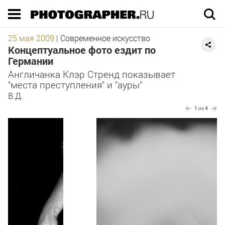
Execution time 0.068957 sec
25 мая 2009
|
Современное искусство
Концептуальное фото ездит по
Германии
Англичанка Клэр Стренд показывает
"места преступления" и "ауры"
В.Д.
1
из
4