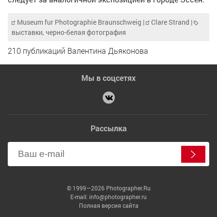
Museum fur Photographie Braunschweig
|
Clare Strand
|
выставки
,
черно-белая фотография
210 публикаций Валентина Дьяконова
Мы в соцсетях
Рассылка
© 1999—2026 Photographer.Ru
E-mail: info@photographer.ru
Полная версия сайта