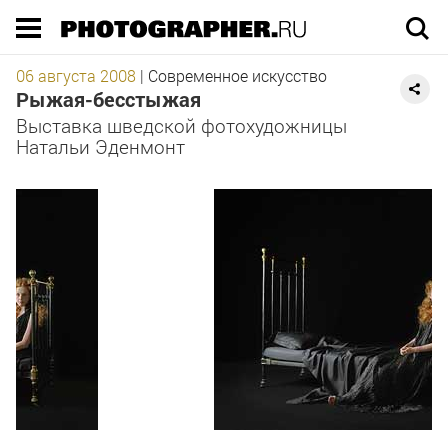
Execution time 0.031498 sec
06 августа 2008
|
Современное искусство
Рыжая-бесстыжая
Выставка шведской фотохудожницы
Натальи Эденмонт