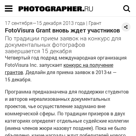
Execution time 0.069945 sec
17 сентября
—
15 декабря
2013 года
|
Грант
FotoVisura Grant вновь ждет участников
По традиции прием заявок на конкурс для
документальных фотографов
завершается 15 декабря
Четвертый год подряд международная организация
FotoVisura Inc. запускает
конкурс на получение
грантов
. Дедлайн для приема заявок в 2013-м —
15 декабря.
Программа предназначена для поддержки студентов
и авторов нереализованных документальных
проектов, чье осуществление задумано вне
коммерческой сферы. По традиции призеров в двух
категориях определят отдельные судейские коллегии
(имена членов жюри назовут позднее). Пока не было
объявлено, какие награды ждут победителей нового