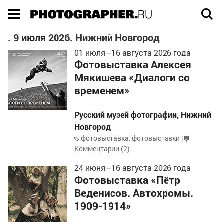
Execution time 0.171139 sec
. 9
июля
2026. Нижний Новгород
01 июля
—
16 августа
2026 года
Фотовыставка Алексея
Мякишева «Диалоги со
временем»
Русский музей фотографии
,
Нижний
Новгород
фотовыставка
,
фотовыставки
|
Комментарии (2)
24 июня
—
16 августа
2026 года
Фотовыставка «Пётр
Веденисов. Автохромы.
1909-1914»