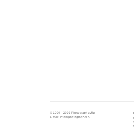
© 1999—2026
Photographer.Ru
E-mail:
info@photographer.ru