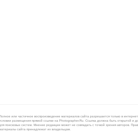
Полное или частичное воспроизведение материалов сайта разрешается только в интернет
условии размещения прямой ссылки на Photographer.Ru. Ссылка должна быть открытой и д
для поисковых систем. Мнение редакции может не совпадать с точкой зрения авторов. Пра
материалы сайта принадлежат их владельцам.