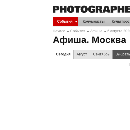
События
Колумнисты
Культпрос
Начало
События
Афиша
6 августа 202
Афиша. Москва
Сегодня
Август
Сентябрь
Выбрать