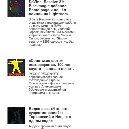
DaVinci Resolve 21:
Blackmagic добавил
Photo page и пошёл
войной на Lightroom
В бете Resolve 21 появилась
отдельная страница для работы
со снимками – с RAW-
обработкой до 32K, узловой
коррекцией цвета, ИИ-масками
и привязной съёмкой Sony и
Canon. Бесплатно. Studio-
версия – $295 однократно, без
подписки.
«Советское фото»
возвращается. 100 лет
спустя – снова в печать
РУСС ПРЕСС ФОТО
перезапускает главное
фотоиздание страны.
Обновленный формат, первый
номер с Александром
Збруевым и масштабная
программа выставок.
Видео-эссе «Что есть
существование?»:
Тарковский и Ницше в
одном кадре
Андрей Троицкий снял видео-