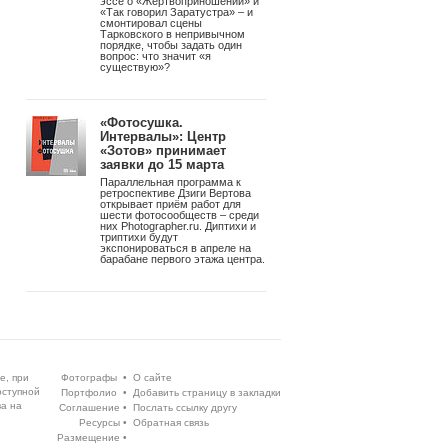
эссе о «Жертвоприношении» и
«Так говорил Заратустра» – и
смонтировал сцены
Тарковского в непривычном
порядке, чтобы задать один
вопрос: что значит «я
существую»?
«Фотосушка.
Интервалы»: Центр
«Зотов» принимает
заявки до 15 марта
Параллельная программа к
ретроспективе Дзиги Вертова
открывает приём работ для
шести фотосообществ – среди
них Photographer.ru. Диптихи и
триптихи будут
экспонироваться в апреле на
барабане первого этажа центра.
е, при
Фотографы
•
О сайте
оступной
Портфолио
•
Добавить страницу в закладки
ва на
Соглашение
•
Послать ссылку другу
Ресурсы
•
Обратная связь
Размещение
•