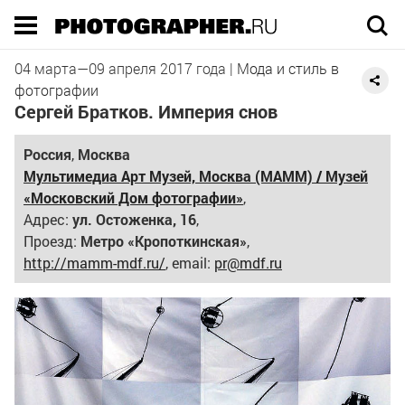
Execution time 0.026337 sec
04 марта
—
09 апреля
2017 года
|
Мода и стиль в
фотографии
Сергей Братков. Империя снов
Россия
,
Москва
Мультимедиа Арт Музей, Москва (МАММ) / Музей
«Московский Дом фотографии»
,
Адрес:
ул. Остоженка, 16
,
Проезд:
Метро «Кропоткинская»
,
http://mamm-mdf.ru/
, email:
pr@mdf.ru