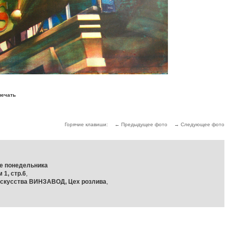
печать
Горячие клавиши:
← Предыдущее фото
→ Следующее фото
ме понедельника
 1, стр.6
,
 Искусства ВИНЗАВОД, Цех розлива
,