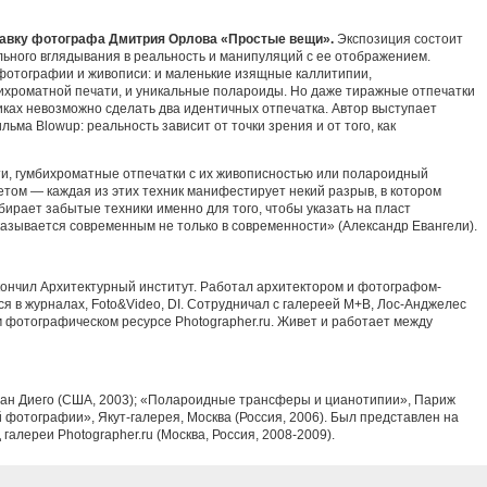
ставку фотографа Дмитрия Орлова «Простые вещи».
Экспозиция состоит
льного вглядывания в реальность и манипуляций с ее отображением.
 фотографии и живописи: и маленькие изящные каллитипии,
ихроматной печати, и уникальные полароиды. Но даже тиражные отпечатки
ках невозможно сделать два идентичных отпечатка. Автор выступает
ьма Blowup: реальность зависит от точки зрения и от того, как
ти, гумбихроматные отпечатки с их живописностью или полароидный
етом — каждая из этих техник манифестирует некий разрыв, в котором
рает забытые техники именно для того, чтобы указать на пласт
азывается современным не только в современности» (Александр Евангели).
окончил Архитектурный институт. Работал архитектором и фотографом-
я в журналах, Foto&Video, DI. Сотрудничал с галереей М+В, Лос-Анджелес
 фотографическом ресурсе Photographer.ru. Живет и работает между
ан Диего (США, 2003); «Полароидные трансферы и цианотипии», Париж
 фотографии», Якут-галерея, Москва (Россия, 2006). Был представлен на
алереи Photographer.ru (Москва, Россия, 2008-2009).