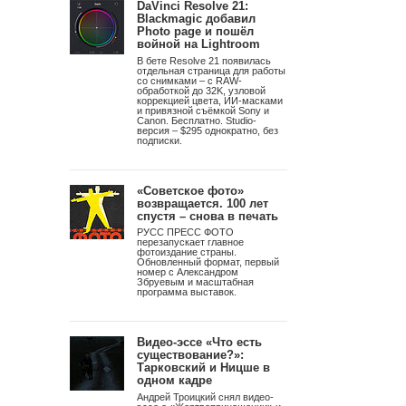
DaVinci Resolve 21:
Blackmagic добавил
Photo page и пошёл
войной на Lightroom
В бете Resolve 21 появилась
отдельная страница для работы
со снимками – с RAW-
обработкой до 32K, узловой
коррекцией цвета, ИИ-масками
и привязной съёмкой Sony и
Canon. Бесплатно. Studio-
версия – $295 однократно, без
подписки.
Отражения. Нью-Йорк, 2009
Многоцветная гуммиарабиковая печать
«Советское фото»
возвращается. 100 лет
спустя – снова в печать
РУСС ПРЕСС ФОТО
перезапускает главное
фотоиздание страны.
Обновленный формат, первый
номер с Александром
Збруевым и масштабная
программа выставок.
Видео-эссе «Что есть
существование?»:
Тарковский и Ницше в
одном кадре
Андрей Троицкий снял видео-