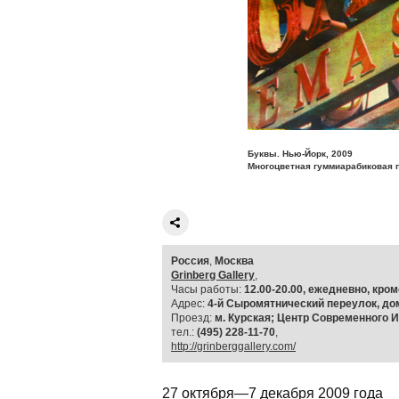
Буквы. Нью-Йорк, 2009
Многоцветная гуммиарабиковая 
Россия
,
Москва
Grinberg Gallery
,
Часы работы:
12.00-20.00, ежедневно, кро
Адрес:
4-й Сыромятнический переулок, дом
Проезд:
м. Курская; Центр Современного
тел.:
(495) 228-11-70
,
http://grinberggallery.com/
27 октября—7 декабря 2009 года