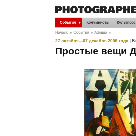
События
Колумнисты
Культпрос
Начало
События
Афиша
27 октября
—
07 декабря
2009 года
|
В
Простые вещи 