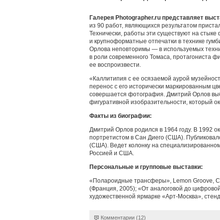
Галерея Photographer.ru представляет вы
из 90 работ, являющихся результатом приста
Технически, работы эти существуют на стыке
и крупноформатные отпечатки в технике гумб
Орлова неповторимы — в используемых техни
в роли современного Томаса, протагониста фил
ее воспроизвести.
«Каллитипия с ее осязаемой аурой музейнос
перенос с его исторически маркированным цв
совершается фотография. Дмитрий Орлов выби
фигуративной изобразительности, который ок
Факты из биографии:
Дмитрий Орлов родился в 1964 году. В 1992 
портретистом в Сан Диего (США). Публиковалс
(США). Ведет колонку на специализированном
Россией и США.
Персональные и групповые выставки:
«Полароидные трансферы», Lemon Groove, С
(Франция, 2005); «От аналоговой до цифровой
художественной ярмарке «Арт-Москва», стенд г
Комментарии (12)