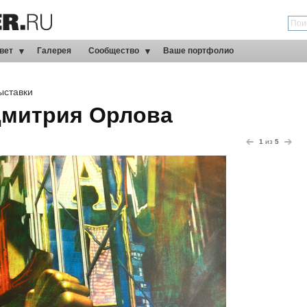
вет
Галерея
Сообщество
Ваше портфолио
ыставки
Дмитрия Орлова
1
из
5