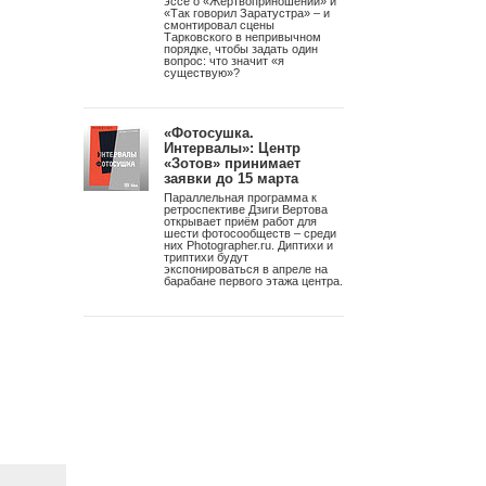
эссе о «Жертвоприношении» и
«Так говорил Заратустра» – и
смонтировал сцены
Тарковского в непривычном
порядке, чтобы задать один
вопрос: что значит «я
существую»?
«Фотосушка.
Интервалы»: Центр
«Зотов» принимает
заявки до 15 марта
Параллельная программа к
ретроспективе Дзиги Вертова
открывает приём работ для
шести фотосообществ – среди
них Photographer.ru. Диптихи и
триптихи будут
экспонироваться в апреле на
барабане первого этажа центра.