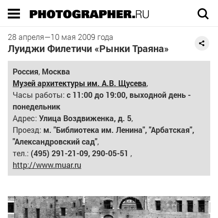
Execution time 0.014874 sec
28 апреля
—
10 мая
2009 года
Луиджи Филетичи «Рынки Траяна»
Россия
,
Москва
Музей архитектуры им. А.В. Щусева
,
Часы работы:
с 11:00 до 19:00, выходной день -
понедельник
Адрес:
Улица Воздвиженка, д. 5
,
Проезд:
м. "Библиотека им. Ленина", "Арбатская",
"Александровский сад"
,
тел.:
(495) 291-21-09, 290-05-51
,
http://www.muar.ru