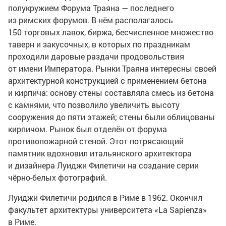
полукружием Форума Траяна — последнего
из римских форумов. В нём располагалось
150 торговых лавок, биржа, бесчисленное множество
таверн и закусочных, в которых по праздникам
проходили даровые раздачи продовольствия
от имени Императора. Рынки Траяна интересны своей
архитектурной конструкцией с применением бетона
и кирпича: основу стены составляла смесь из бетона
с камнями, что позволило увеличить высоту
сооружения до пяти этажей; стены были облицованы
кирпичом. Рынок был отделён от форума
противопожарной стеной. Этот потрясающий
памятник вдохновил итальянского архитектора
и дизайнера Луиджи Филетичи на создание серии
чё
рно-белых
фотографий.
Луиджи Филетичи родился в Риме в 1962. Окончил
факультет архитектуры университета «La Sapienza»
в Риме.