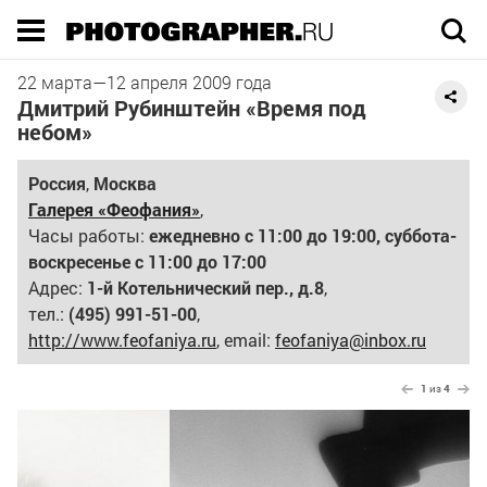
Execution time 0.021856 sec
22 марта
—
12 апреля
2009 года
Дмитрий Рубинштейн «Время под
небом»
Россия
,
Москва
Галерея «Феофания»
,
Часы работы:
ежедневно с 11:00 до 19:00, суббота-
воскресенье с 11:00 до 17:00
Адрес:
1-й Котельнический пер., д.8
,
тел.:
(495) 991-51-00
,
http://www.feofaniya.ru
, email:
feofaniya@inbox.ru
1
из
4