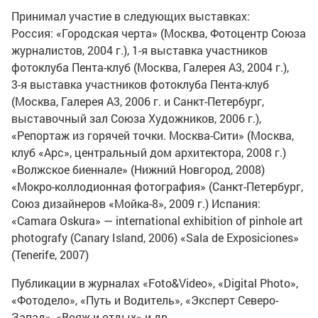
Принимал участие в следующих выставках:
Россия: «Городская черта» (Москва, Фотоцентр Союза
журналистов, 2004 г.),
1-я
выставка участников
фотоклуба Пента-клуб (Москва, Галерея А3, 2004 г.),
3-я
выставка участников фотоклуба Пента-клуб
(Москва, Галерея А3, 2006 г. и Санкт-Петербург,
выставочный зал Союза Художников, 2006 г.),
«Репортаж из горячей точки. Москва-Сити» (Москва,
клуб «Арс», центральный дом архитектора, 2008 г.)
«Волжское биеннале» (Нижний Новгород, 2008)
«Мокро-коллодионная фотография» (Санкт-Петербург,
Союз дизайнеров «
Мойка-8
», 2009 г.) Испания:
«Camara Oskura» — international exhibition of pinhole art
photografy (Canary Island, 2006) «Sala de Exposiciones»
(Tenerife, 2007)
Публикации в журналах «Foto&Video», «Digital Photo»,
«Фотодело», «Путь и Водитель», «Эксперт Северо-
Запад», «Вояж и отдых» и др