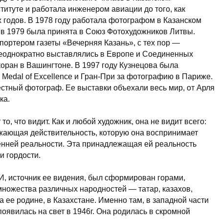
итуте и работала инженером авиации до того, как
х
годов. В 1978 году работала фотографом в Казанском
а в 1979 была принята в Союз Фотохудожников Литвы.
портером газеты «Вечерняя Казань», с тех пор —
еоднократно выставлялись в Европе и Соединенных
коран в Вашингтоне. В 1997 году Кузнецова была
 Medal of Excellence и
Гран-При
за фотографию в Париже.
ный фотограф. Ее выставки объехали весь мир, от Арля
ка
.
 что видит. Как и любой художник, она не видит всего:
жающая действительность, которую она воспринимает
енней реальности. Эта принадлежащая ей реальность
и гордости.
сточник ее видения, был сформирован горами,
ножества различных народностей — татар, казахов,
 ее родине, в Казахстане. Именно там, в западной части
появилась на свет в 1946г. Она родилась в скромной