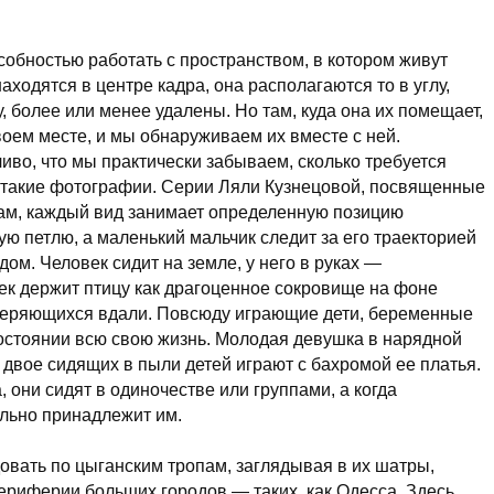
обностью работать с пространством, в котором живут
аходятся в центре кадра, она располагаются то в углу,
, более или менее удалены. Но там, куда она их помещает,
оем месте, и мы обнаруживаем их вместе с ней.
чиво, что мы практически забываем, сколько требуется
 такие фотографии. Серии Ляли Кузнецовой, посвященные
м, каждый вид занимает определенную позицию
вую петлю, а маленький мальчик следит за его траекторией
м. Человек сидит на земле, у него в руках —
ек держит птицу как драгоценное сокровище на фоне
 теряющихся вдали. Повсюду играющие дети, беременные
остоянии всю свою жизнь. Молодая девушка в нарядной
 двое сидящих в пыли детей играют с бахромой ее платья.
они сидят в одиночестве или группами, а когда
льно принадлежит им.
ать по цыганским тропам, заглядывая в их шатры,
ериферии больших городов — таких, как Одесса. Здесь