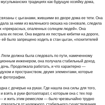
 мусульманских традициях как будущую хозяйку дома,
связаны с цыганами, жившими во дворе дома ее тети. Она
ала за ними из маленького окошка на сеновале, следила
х «прекрасных, опаленных солнцем людей». Она
шала их песни. Она видела их пестрые кибитки на дороге,
 ей было запрещено ходить в стан цыган, «похитителей
 Ляли должна была следовать по пути, намеченному
ционным инженером, она получала стабильный доход.
дочь. Продолжала работать, и что характерно —
оздухом и пространством, двумя элементами, которые
ее фотографии.
а с дочерью на руках. Где нашла она силы для того,
и взять в руки фотоаппарат, с которым она с тех пор
 — и жить этим ремеслом — было чрезвычайно трудно
о отказаться от надежного, стабильного существования,