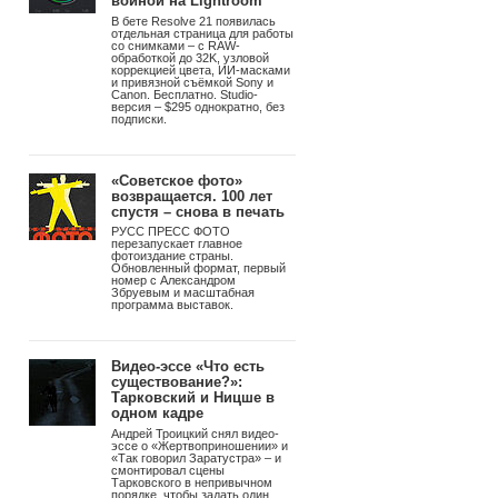
войной на Lightroom
В бете Resolve 21 появилась
отдельная страница для работы
со снимками – с RAW-
обработкой до 32K, узловой
коррекцией цвета, ИИ-масками
и привязной съёмкой Sony и
Canon. Бесплатно. Studio-
версия – $295 однократно, без
подписки.
«Советское фото»
возвращается. 100 лет
спустя – снова в печать
РУСС ПРЕСС ФОТО
перезапускает главное
фотоиздание страны.
Обновленный формат, первый
номер с Александром
Збруевым и масштабная
программа выставок.
Видео-эссе «Что есть
существование?»:
Тарковский и Ницше в
одном кадре
Андрей Троицкий снял видео-
эссе о «Жертвоприношении» и
«Так говорил Заратустра» – и
смонтировал сцены
Тарковского в непривычном
порядке, чтобы задать один