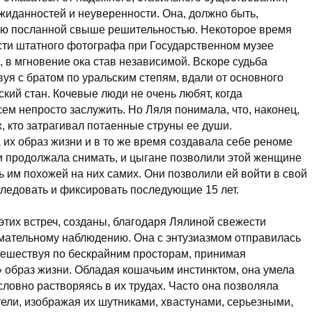
жиданностей и неуверенности. Она, должно быть,
ную посланной свыше решительностью. Некоторое время
ости штатного фотографа при Государственном музее
, в мгновение ока став независимой. Вскоре судьба
уя с братом по уральским степям, вдали от основного
кий стан. Кочевые люди не очень любят, когда
ем непросто заслужить. Но Ляля понимала, что, наконец,
х, кто затрагивал потаенные струны ее души.
 их образ жизни и в то же время создавала себе реноме
и продолжала снимать, и цыгане позволили этой женщине
сь им похожей на них самих. Они позволили ей войти в свой
ледовать и фиксировать последующие 15 лет.
тих встреч, созданы, благодаря Лялиной свежести
имательному наблюдению. Она с энтузиазмом отправилась
тешествуя по бескрайним просторам, принимая
» образ жизни. Обладая кошачьим инстинктом, она умела
словно растворяясь в их трудах. Часто она позволяла
отели, изображая их шутниками, хвастунами, серьезными,