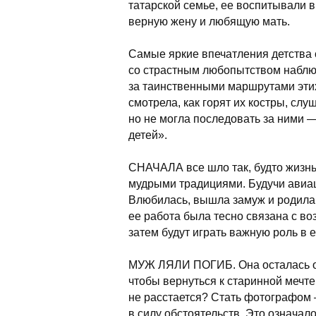
татарской семье, ее воспитывали в
верную жену и любящую мать.
Самые яркие впечатления детства 
со страстным любопытством наблюд
за таинственными маршрутами эти
смотрела, как горят их костры, слу
но не могла последовать за ними —
детей».
СНАЧАЛА все шло так, будто жизнь
мудрыми традициями. Будучи авиа
Влюбилась, вышла замуж и родила 
ее работа была тесно связана с в
затем будут играть важную роль в 
МУЖ ЛЯЛИ ПОГИБ. Она осталась одн
чтобы вернуться к старинной мечте 
не расстается? Стать фотографом
в силу обстоятельств. Это означал