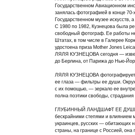
Государственном Авиационном инст
занялась фотографией в конце
70-
Государственном музее искусств, 
С 1980 по 1982, Кузнецова была ре
свободный фотограф. Ее работы н
Штатах, в том числе в Галерее Кор
удостоена приза Mother Jones Leica
ЛЯЛЯ КУЗНЕЦОВА сегодня — извест
до Берлина, от Парижа до
Нью-Йор
ЛЯЛЯ КУЗНЕЦОВА фотографирует то,
ее глаза — фильтры ее души. Окру
с их помощью, — зеркало ее внутр
полна поэтики свободы, страдания 
ГЛУБИННЫЙ ЛАНДШАФТ ЕЕ ДУШИ, и
бескрайними степями и влиянием м
украинцев, русских — обитающих на
страны, на границе с Россией, она 