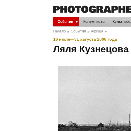
События
Колумнисты
Культпрос
Начало
События
Афиша
16 июля
—
31 августа
2008 года
Ляля Кузнецова