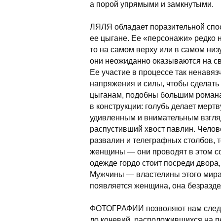
а порой упрямыми и замкнутыми.
ЛЯЛЯ обладает поразительной спос
ее цыгане. Ее «персонажи» редко н
то на самом верху или в самом низу
они неожиданно оказываются на св
Ее участие в процессе так ненавяз
напряжения и силы, чтобы сделать
цыганам, подобны большим романа
в конструкции: голубь делает мерт
удивленным и внимательным взглядо
распустивший хвост павлин. Челов
развалин и телеграфных столбов,
женщины — они проводят в этом с
одежде гордо стоит посреди двора,
Мужчины — властелины этого мира, 
появляется женщина, она безразде
ФОТОГРАФИИ позволяют нам следов
до кочевий, расположившихся на п