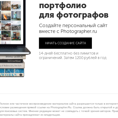
портфолио
для фотографов
Создайте персональный сайт
вместе с Photographer.ru
НАЧАТЬ СОЗДАНИЕ САЙТА
14-дней бесплатно без лимитов и
ограничений. Затем 1200 рублей в год
Полное или частичное воспроизведение материалов сайта разрешается только в интернет
условии размещения прямой ссылки на Photographer.Ru. Ссылка должна быть открытой и д
для поисковых систем. Мнение редакции может не совпадать с точкой зрения авторов. Пра
материалы сайта принадлежат их владельцам.