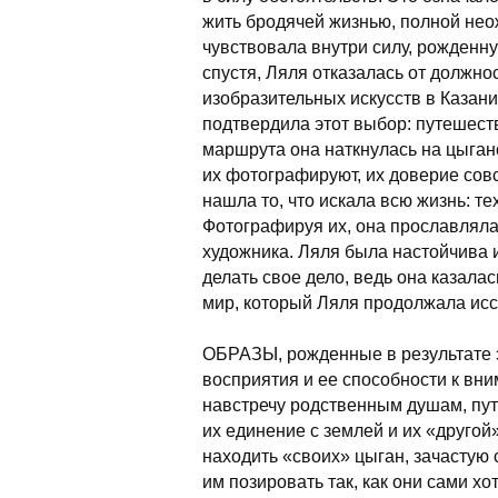
жить бродячей жизнью, полной нео
чувствовала внутри силу, рожден
спустя, Ляля отказалась от должн
изобразительных искусств в Казани
подтвердила этот выбор: путешеств
маршрута она наткнулась на цыганс
их фотографируют, их доверие совс
нашла то, что искала всю жизнь: те
Фотографируя их, она прославляла
художника. Ляля была настойчива 
делать свое дело, ведь она казала
мир, который Ляля продолжала исс
ОБРАЗЫ, рожденные в результате э
восприятия и ее способности к вн
навстречу родственным душам, пу
их единение с землей и их «другой
находить «своих» цыган, зачастую 
им позировать так, как они сами х