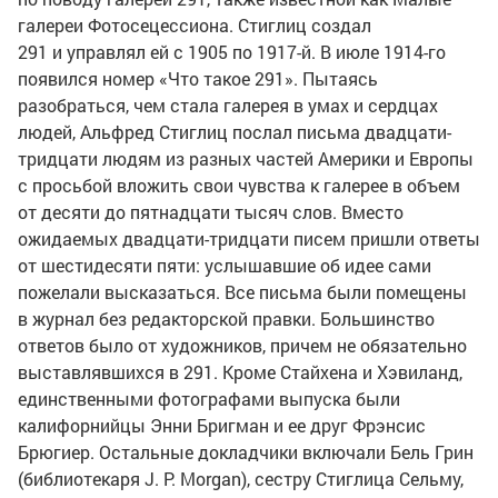
галереи Фотосецессиона. Стиглиц создал
291 и управлял ей с 1905 по
1917-й
. В июле
1914-го
появился номер «Что такое 291». Пытаясь
разобраться, чем стала галерея в умах и сердцах
людей, Альфред Стиглиц послал письма двадцати-
тридцати людям из разных частей Америки и Европы
с просьбой вложить свои чувства к галерее в объем
от десяти до пятнадцати тысяч слов. Вместо
ожидаемых двадцати-тридцати писем пришли ответы
от шестидесяти пяти: услышавшие об идее сами
пожелали высказаться. Все письма были помещены
в журнал без редакторской правки. Большинство
ответов было от художников, причем не обязательно
выставлявшихся в 291. Кроме Стайхена и Хэвиланд,
единственными фотографами выпуска были
калифорнийцы Энни Бригман и ее друг Фрэнсис
Брюгиер. Остальные докладчики включали Бель Грин
(библиотекаря J. P. Morgan), сестру Стиглица Сельму,