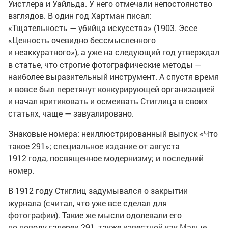
Уистлера и Уайльда. У него отмечали непостоянство
взглядов. В один год Хартман писал:
«Тщательность — убийца искусства» (1903. Эссе
«Ценность очевидно бессмысленного
и неаккуратного»), а уже на следующий год утверждал
в статье, что строгие фотографические методы —
наиболее выразительный инструмент. А спустя время
и вовсе был перетянут конкурирующей организацией
и начал критиковать и осмеивать Стиглица в своих
статьях, чаще — завуалировано.
Знаковые номера: неиллюстрированный выпуск «Что
такое 291»; специальное издание от августа
1912 года, посвященное модернизму; и последний
номер.
В 1912 году Стиглиц задумывался о закрытии
журнала (считал, что уже все сделал для
фотографии). Такие же мысли одолевали его
по поводу галереи 291, также известной как Малые