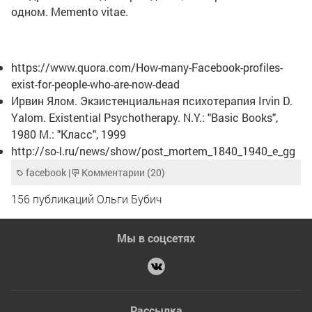
одном. Memento vitae.
https://www.quora.com/How-many-Facebook-profiles-
exist-for-people-who-are-now-dead
Ирвин Ялом. Экзистенциальная психотерапия Irvin D.
Yalom. Existential Psychotherapy. N.Y.: "Basic Books",
1980 М.: "Класс", 1999
http://so-l.ru/news/show/post_mortem_1840_1940_e_gg
facebook
|
Комментарии (20)
156 публикаций Ольги Бубич
Мы в соцсетях
Рассылка