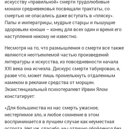
искусству «правильной» смерти трудолюбивые
монахи средневековья посвящали трактаты, со
смертью не опасались даже вступать в «пляску».
Папы и императрицы, мудрые старцы и пышущие
здоровьем юноши – конец для всех один и время его
наступления никому не известно.
Несмотря на то, что размышления о смерти все также
являются неотъемлемой частью произведений
литературы и искусства, из повседневности начала
XXI века она исчезла. Дискурс смерти табуирован, и,
разве что, может лишь промелькнуть отдаленным
намеком в рекламе средства от морщин.
Экзистенциальный психотерапевт Ирвин Ялом
констатирует:
«Для большинства из нас смерть ужасное,
нестерпимое зло, и любое сомнение в этом
воспринимается в лучшем случае как неуместная
острота. Нет уж, спасибо, мы отлично обойдемся без