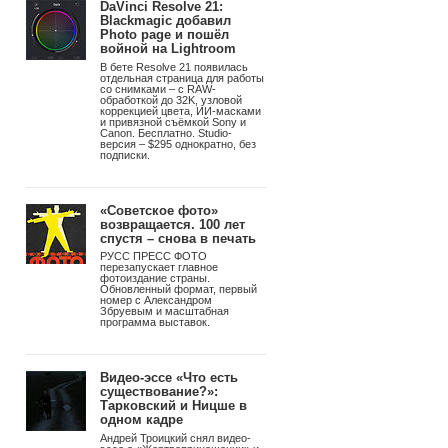
Подпишитесь на рассылку
Photographer.Ru
Подписаться
Новости
|
8 августа 2026
Главное
фотографическое
событие лета!
Программа III Международного
фестиваля фотографии «СВЕТ
и ЦВЕТ»
DaVinci Resolve 21:
Blackmagic добавил
Photo page и пошёл