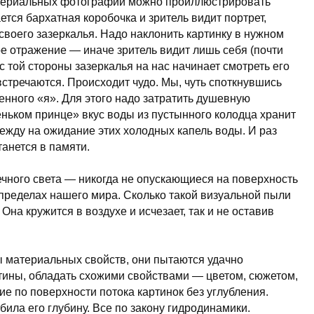
териальных фотографий можно проиллюстрировать
тся бархатная коробочка и зритель видит портрет,
 своего зазеркалья. Надо наклонить картинку в нужном
е отражение — иначе зритель видит лишь себя (почти
 с той стороны зазеркалья на нас начинает смотреть его
стречаются. Происходит чудо. Мы, чуть споткнувшись
енного «я». Для этого надо затратить душевную
еньком принце» вкус воды из пустынного колодца хранит
адежду на ожидание этих холодных капель воды. И раз
анется в памяти.
ечного света — никогда не опускающиеся на поверхность
пределах нашего мира. Сколько такой визуальной пыли
на кружится в воздухе и исчезает, так и не оставив
 материальных свойств, они пытаются удачно
тины, обладать схожими свойствами — цветом, сюжетом,
ие по поверхности потока картинок без углубления.
ила его глубину. Все по закону гидродинамики.