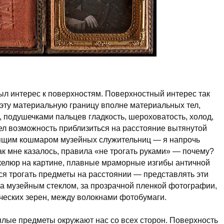
был интерес к поверхностям. Поверхностный интерес так
ь эту материальную границу вполне материальных тел,
 подушечками пальцев гладкость, шероховатость, холод,
мел возможность приблизиться на расстояние вытянутой
тоящим кошмаром музейных служительниц — я напрочь
ак мне казалось, правила «не трогать руками» — почему?
акелюр на картине, плавные мраморные изгибы античной
ся трогать предметы на расстоянии — представлять эти
 музейным стеклом, за прозрачной пленкой фотографии,
ческих зерен, между волокнами фотобумаги.
плые предметы окружают нас со всех сторон. Поверхность