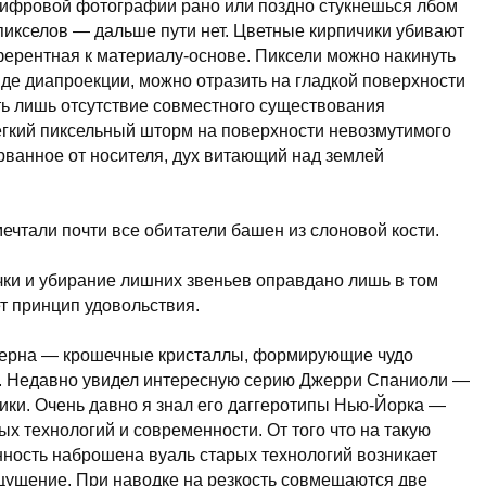
цифровой фотографии рано или поздно стукнешься лбом
 пикселов — дальше пути нет. Цветные кирпичики убивают
ферентная к
материалу-основе
. Пиксели можно накинуть
виде диапроекции, можно отразить на гладкой поверхности
ть лишь отсутствие совместного существования
егкий пиксельный шторм на поверхности невозмутимого
рванное от носителя, дух витающий над землей
мечтали почти все обитатели башен из слоновой кости.
и и убирание лишних звеньев оправдано лишь в том
ет принцип удовольствия.
зерна — крошечные кристаллы, формирующие чудо
. Недавно увидел интересную серию Джерри Спаниоли —
ики. Очень давно я знал его даггеротипы
Нью-Йорка
—
х технологий и современности. От того что на такую
нность наброшена вуаль старых технологий возникает
ущение. При наводке на резкость совмещаются две