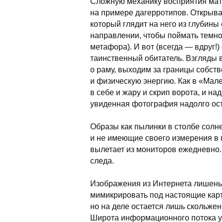
Сложную механику восприятия ма
на примере дагерротипов. Открывае
который глядит на него из глубины
направлении, чтобы поймать темно
метафора). И вот (всегда — вдруг!)
таинственный обитатель. Взгляды в
о раму, выходим за границы собств
и физическую энергию. Как в «Мал
в себе и жару и скрип ворота, и н
увиденная фотография надолго ост
Образы как пылинки в столбе солн
и не имеющие своего измерения в 
вылетает из мониторов ежедневно. О
следа.
Изображения из Интернета лишены
мимикрировать под настоящие кар
но на деле остается лишь скольжен
Широта информационного потока уб