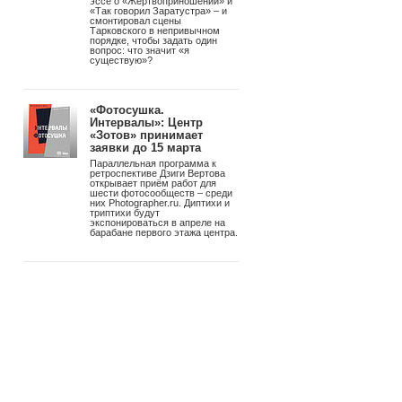
войной на Lightroom
В бете Resolve 21 появилась
отдельная страница для работы
со снимками – с RAW-
обработкой до 32K, узловой
коррекцией цвета, ИИ-масками
и привязной съёмкой Sony и
Canon. Бесплатно. Studio-
версия – $295 однократно, без
подписки.
«Советское фото»
возвращается. 100 лет
спустя – снова в печать
РУСС ПРЕСС ФОТО
перезапускает главное
фотоиздание страны.
Обновленный формат, первый
номер с Александром
Збруевым и масштабная
программа выставок.
Видео-эссе «Что есть
существование?»:
Тарковский и Ницше в
одном кадре
Андрей Троицкий снял видео-
эссе о «Жертвоприношении» и
«Так говорил Заратустра» – и
смонтировал сцены
Тарковского в непривычном
порядке, чтобы задать один