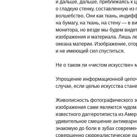
и дальше, дальше, приближаясь к 
о гладкую стенку, составленную из
волшебство. Они как ткань, индиф
на бумагу, на ткань, на стену — в 
монитора, но везде мы будем виде
изображения и материала. Лишь л
океана материи. Изображение, ото
и не имеющий сил спуститься.
Не о таком ли «чистом искусстве» 
Упрощение информационной цепочк
случае, если целью искусства стан
Живописность фотографического 
изображения сами являются чудом
известного даггеротиписта из Амер
удивительное смешение антикварны
знакомую до боли в зубах совреме
совершенно сюрреалистическое ощ