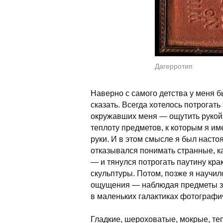
Дагерротип
Наверно с самого детства у меня 
сказать. Всегда хотелось потрогат
окружавших меня — ощутить рукой,
теплоту предметов, к которым я и
руки. И в этом смысле я был нас
отказывался понимать странные, к
— и тянулся потрогать паутину кр
скульптуры. Потом, позже я научил
ощущения — наблюдая предметы за
в маленьких галактиках фотографи
Гладкие, шероховатые, мокрые, те