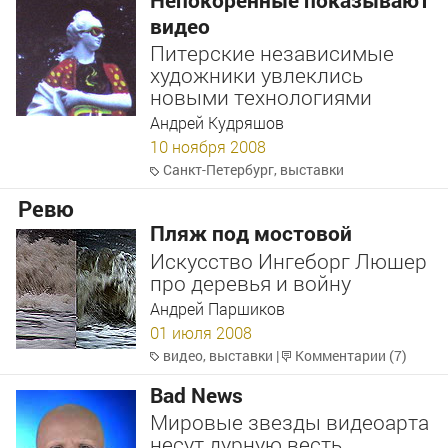
Непокоренные показывают
видео
Питерские независимые
художники увлеклись
новыми технологиями
Андрей Кудряшов
10 ноября 2008
Санкт-Петербург
,
выставки
Ревю
Пляж под мостовой
Искусство Ингеборг Люшер
про деревья и войну
Андрей Паршиков
01 июля 2008
видео
,
выставки
|
Комментарии (7)
Bad News
Мировые звезды видеоарта
несут дурную весть