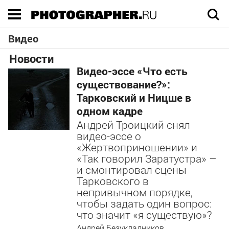
Execution time 0.079312 sec
Видео
Новости
Видео-эссе «Что есть
существование?»:
Тарковский и Ницше в
одном кадре
Андрей Троицкий снял
видео-эссе о
«Жертвоприношении» и
«Так говорил Заратустра» –
и смонтировал сцены
Тарковского в
непривычном порядке,
чтобы задать один вопрос:
что значит «я существую»?
Андрей Безукладников