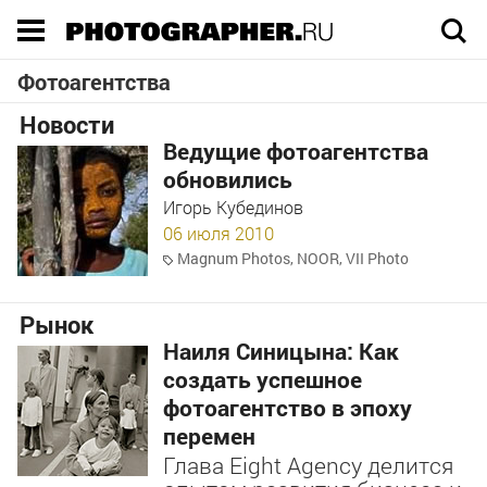
Execution time 0.044534 sec
Фотоагентства
Новости
Ведущие фотоагентства
обновились
Игорь Кубединов
06 июля 2010
Magnum Photos
,
NOOR
,
VII Photo
Рынок
Наиля Синицына: Как
создать успешное
фотоагентство в эпоху
перемен
Глава Eight Agency делится